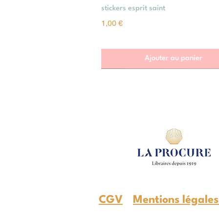
Aperçu rapide
stickers esprit saint
Prix
1,00 €
Ajouter au panier
CGV
Mentions légale