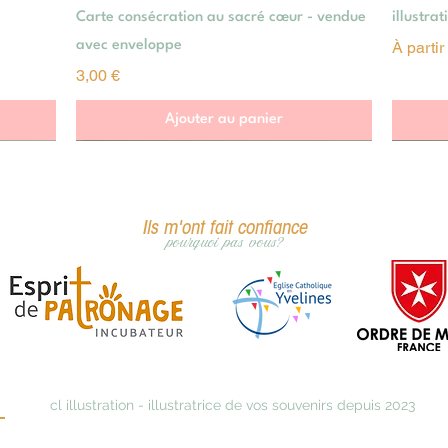
Aperçu rapide
Carte consécration au sacré cœur - vendue
illustra
Prix pr
avec enveloppe
À parti
Prix
3,00 €
Ajouter au panier
Ils m'ont fait confiance
pourquoi pas vous?
cl illustration - illustratrice de vos souvenirs depuis 2023
s