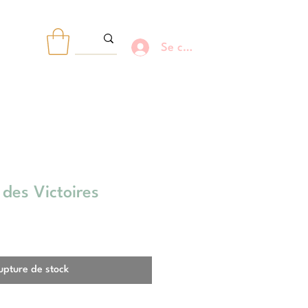
Se connecter
R
des Victoires
ix
omotionnel
upture de stock