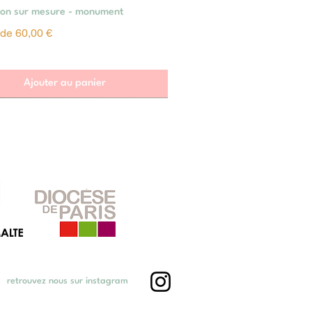
Aperçu rapide
tion sur mesure - monument
omotionnel
r de
60,00 €
Ajouter au panier
retrouvez nous sur instagram