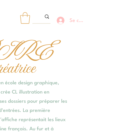
Se connecter
R
OIRE
réatrice
en école design graphique,
rée CL illustration en
ses dossiers pour préparer les
 d'entrées. La première
d'affiche représentait les lieux
ne français. Au fur et à