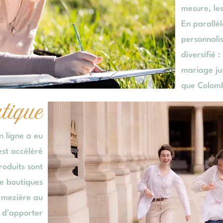
mesure, les
En parallè
personnali
diversifié :
mariage jus
que Colomb
ique
n ligne a eu
est accéléré
roduits sont
de boutiques
e-mezière au
é d'apporter