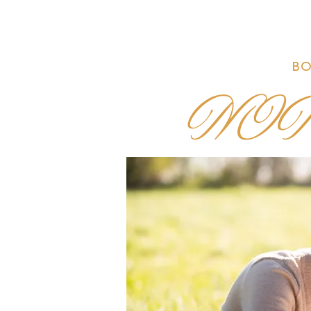
BO
NOT