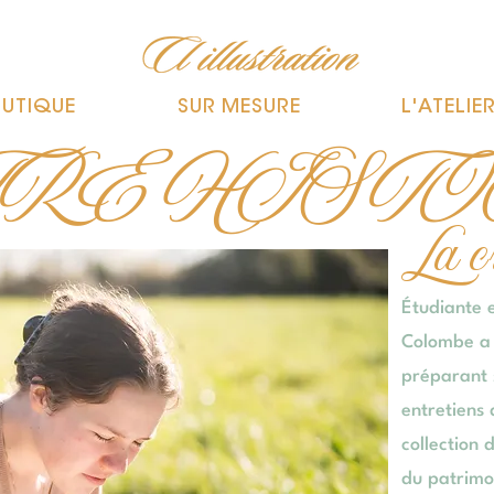
UTIQUE
SUR MESURE
L'ATELIE
RE HIST
La c
Étudiante 
Colombe a c
préparant 
entretiens
collection 
du patrimoi