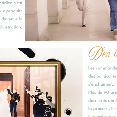
tidien s'est
ux produits
t devenus la
llustration.
Des il
Les commandes 
des particulie
s'enchaînent.
Plus de 90 proj
dernières anné
la procure, l'
le diocèse des 