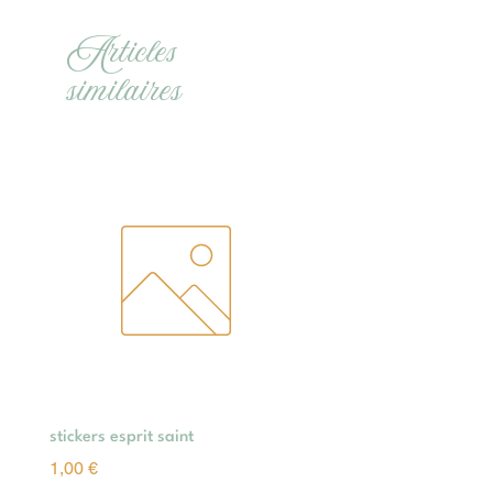
Articles
similaires
stickers esprit saint
Prix
1,00 €