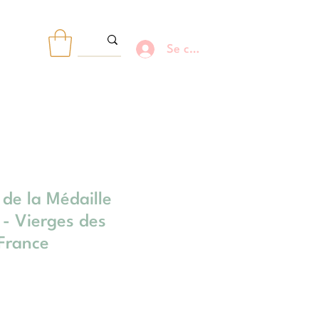
Se connecter
R
de la Médaille
 - Vierges des
France
otionnel