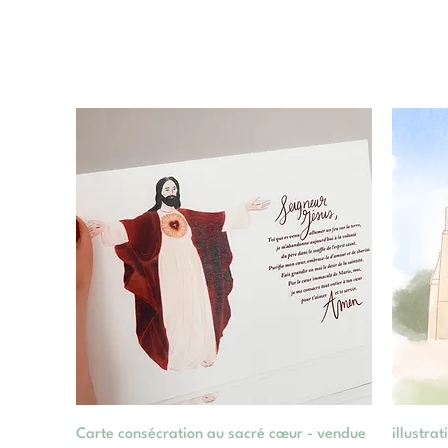
Aperçu rapide
Carte consécration au sacré cœur - vendue
illustra