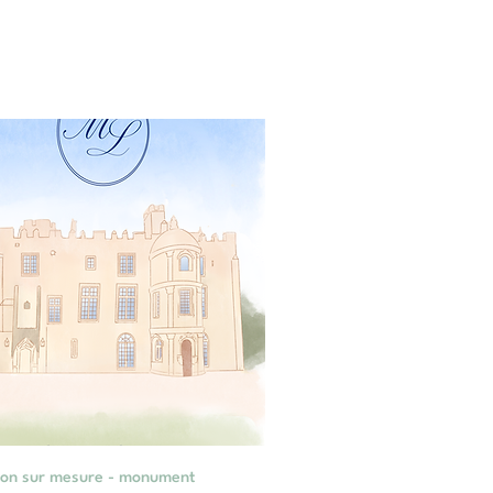
Aperçu rapide
tion sur mesure - monument