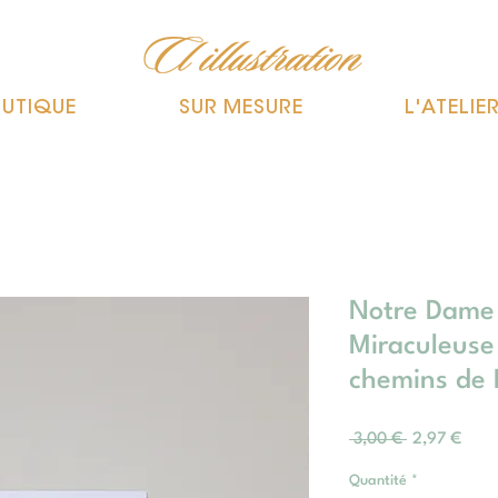
UTIQUE
SUR MESURE
L'ATELIE
Notre Dame 
Miraculeuse
chemins de 
Prix
Prix
 3,00 € 
2,97 €
original
prom
Quantité
*