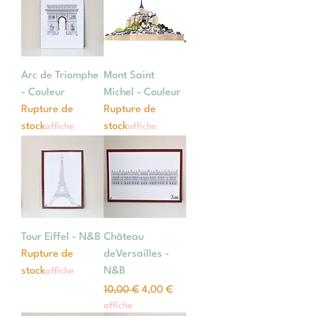
Arc de Triomphe
Mont Saint
- Couleur
Michel - Couleur
Rupture de
Rupture de
stock
stock
affiche
affiche
Tour Eiffel - N&B
Château
Rupture de
deVersailles -
stock
N&B
affiche
Prix original
Prix promotionnel
10,00 €
4,00 €
affiche