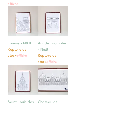
affiche
Louvre - N&B
Arc de Triomphe
Rupture de
- N&B
stock
Rupture de
affiche
stock
affiche
Saint Louis des
Château de
Invalides - N&B
Cheverny - N&B
Rupture de