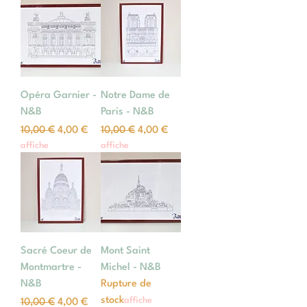
Opéra Garnier -
Notre Dame de
N&B
Paris - N&B
Prix original
Prix promotionnel
Prix original
Prix promotionnel
10,00 €
4,00 €
10,00 €
4,00 €
affiche
affiche
Sacré Coeur de
Mont Saint
Montmartre -
Michel - N&B
N&B
Rupture de
stock
affiche
Prix original
Prix promotionnel
10,00 €
4,00 €