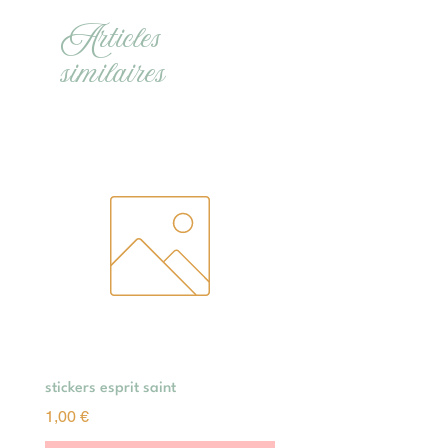
Articles
similaires
stickers esprit saint
Prix
1,00 €