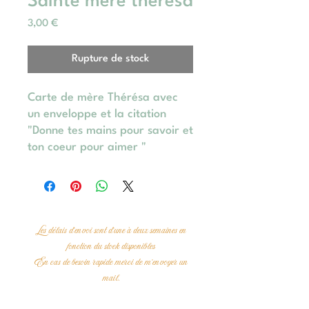
Sainte mère thérésa
Prix
3,00 €
Rupture de stock
Carte de mère Thérésa avec
un enveloppe et la citation
"Donne tes mains pour savoir et
ton coeur pour aimer "
Les délais d'envoi sont d'une à deux semaines en
fonction du stock disponibles
En cas de besoin rapide merci de m'envoyer un
mail.