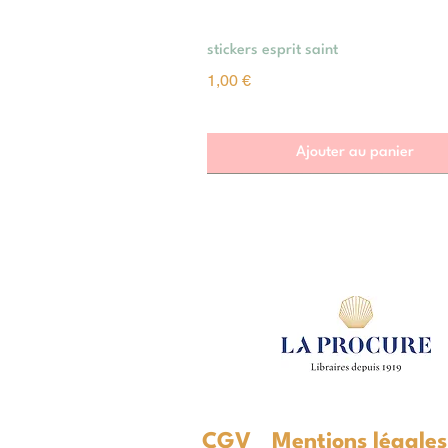
Aperçu rapide
stickers esprit saint
Prix
1,00 €
Ajouter au panier
CGV
Mentions légale