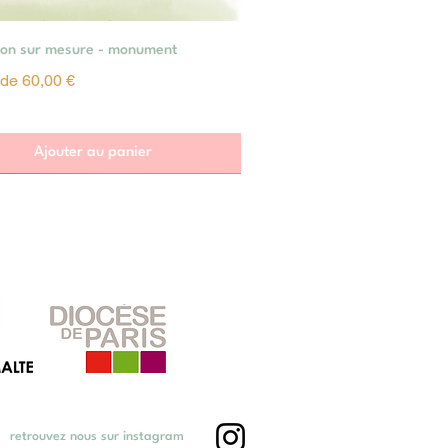
Aperçu rapide
tion sur mesure - monument
omotionnel
r de
60,00 €
Ajouter au panier
retrouvez nous sur instagram