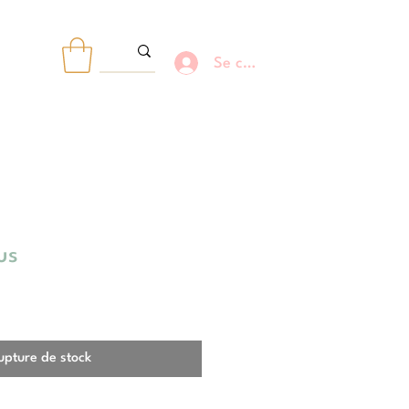
Se connecter
R
us
upture de stock