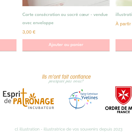
Aperçu rapide
Carte consécration au sacré cœur - vendue
illustra
Prix pr
avec enveloppe
À parti
Prix
3,00 €
Ajouter au panier
Ils m'ont fait confiance
pourquoi pas vous?
cl illustration - illustratrice de vos souvenirs depuis 2023
s