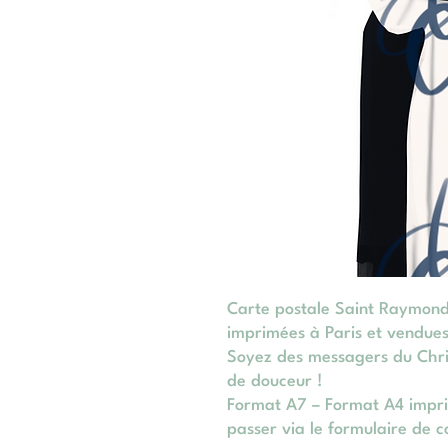
Carte postale Saint Raymond 
imprimées à Paris et vendue
Soyez des messagers du Chris
de douceur !
Format A7 – Format A4 impr
passer via le formulaire de c