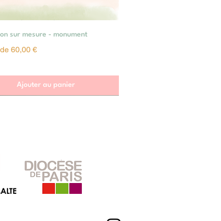
Aperçu rapide
tion sur mesure - monument
omotionnel
r de
60,00 €
Ajouter au panier