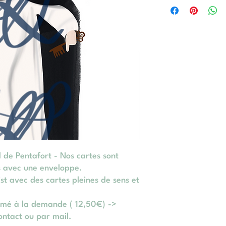
de Pentafort - Nos cartes sont
s avec une enveloppe.
t avec des cartes pleines de sens et
imé à la demande ( 12,50€) ->
ontact ou par mail.