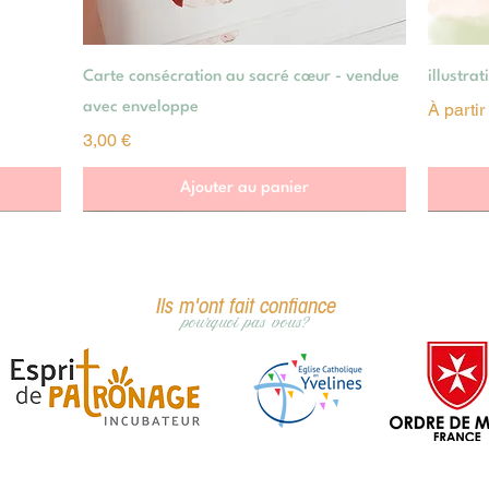
Aperçu rapide
Carte consécration au sacré cœur - vendue
illustra
Prix pr
avec enveloppe
À parti
Prix
3,00 €
Ajouter au panier
Ils m'ont fait confiance
pourquoi pas vous?