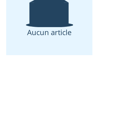
Aucun article
Ils m'ont fait confiance
pourquoi pas
vous?