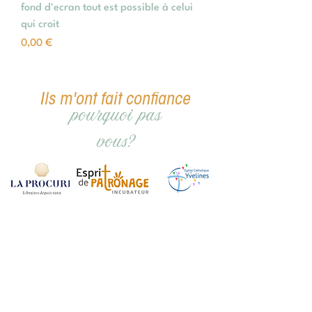
fond d'ecran tout est possible à celui
qui croit
Prix
0,00 €
Ils m'ont fait confiance
pourquoi pas
vous?
CGV
Mentions légales