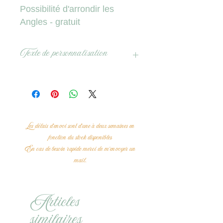
Possibilité d'arrondir les
Angles - gratuit
Texte de personnalisation
Texte personnalisable au verso à partir
de 20 cartes (en option : +30 €) - Mail
pour avoir un devis avec le texte
souhaité / Délais de réception avec
texte personnalisé: 10 jours environ.
Les délais d'envoi sont d'une à deux semaines en
fonction du stock disponibles
En cas de besoin rapide merci de m'envoyer un
mail.
Articles
similaires