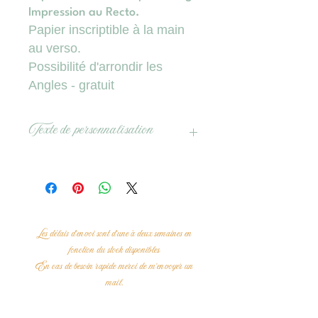
Impression au Recto.
Papier inscriptible à la main
au verso.
Possibilité d'arrondir les
Angles - gratuit
Texte de personnalisation
Texte personnalisable au verso à partir
de 20 cartes (en option : +30 €) - Mail
pour avoir un devis avec le texte
souhaité / Délais de réception avec
texte personnalisé: 10 jours environ.
Les délais d'envoi sont d'une à deux semaines en
fonction du stock disponibles
En cas de besoin rapide merci de m'envoyer un
mail.