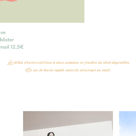
ève
lister
mail 12,5€
Les délais d'envoi sont d'une à deux semaines en fonction du stock disponibles
En cas de besoin rapide merci de m'envoyer un mail.