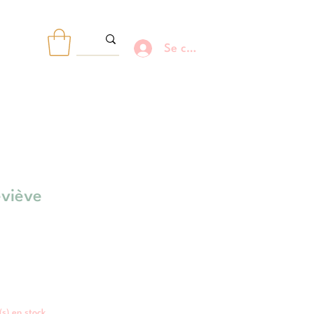
Se connecter
R
viève
e(s) en stock