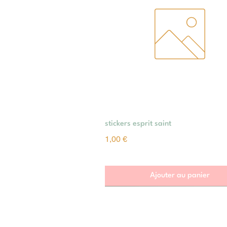
Aperçu rapide
stickers esprit saint
Prix
1,00 €
Ajouter au panier