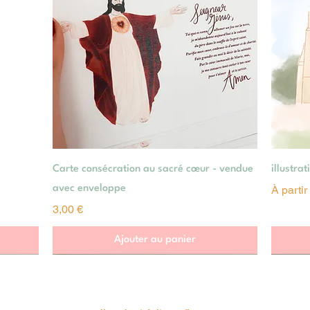
Aperçu rapide
Carte consécration au sacré cœur - vendue
illustra
Prix pr
avec enveloppe
À parti
Prix
3,00 €
Ajouter au panier