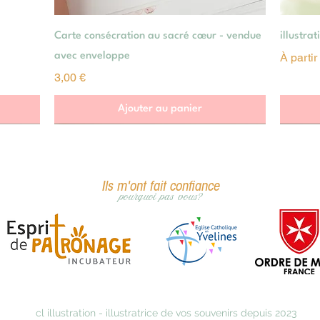
Aperçu rapide
Carte consécration au sacré cœur - vendue
illustra
Prix pr
avec enveloppe
À parti
Prix
3,00 €
Ajouter au panier
Ils m'ont fait confiance
pourquoi pas vous?
cl illustration - illustratrice de vos souvenirs depuis 2023
s