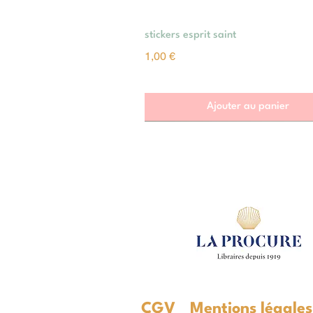
Aperçu rapide
stickers esprit saint
Prix
1,00 €
Ajouter au panier
CGV
Mentions légale