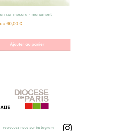
Aperçu rapide
tion sur mesure - monument
omotionnel
r de
60,00 €
Ajouter au panier
retrouvez nous sur instagram