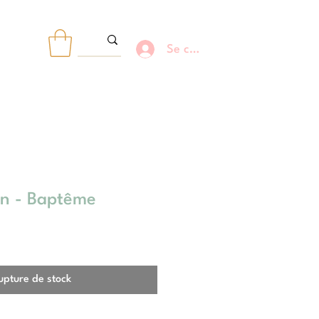
Se connecter
R
en - Baptême
upture de stock