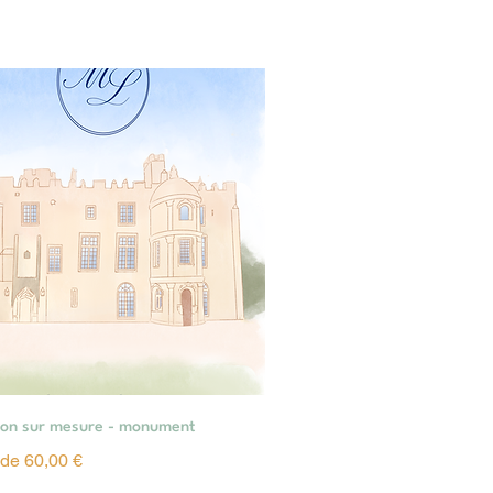
Aperçu rapide
tion sur mesure - monument
omotionnel
r de
60,00 €