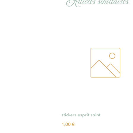
Articles similaires
Aperçu rapide
stickers esprit saint
Prix
1,00 €