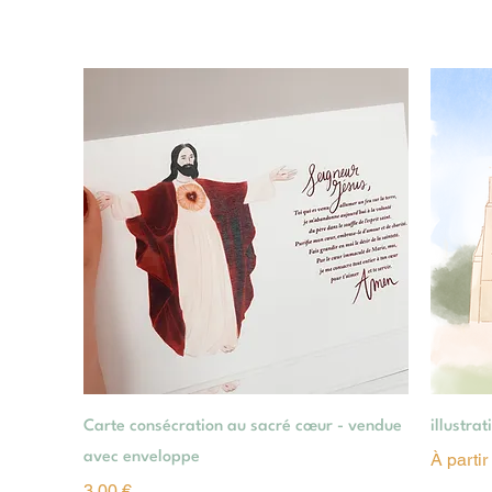
Aperçu rapide
Carte consécration au sacré cœur - vendue
illustra
Prix pr
avec enveloppe
À parti
Prix
3,00 €