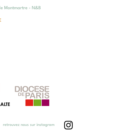
de Montmartre - N&B
promotionnel
€
retrouvez nous sur instagram