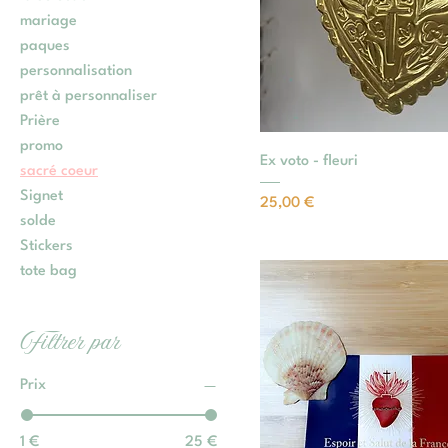
mariage
paques
personnalisation
prêt à personnaliser
Prière
promo
Ex voto - fleuri
sacré coeur
Signet
Prix
25,00 €
solde
Stickers
tote bag
Filtrer par
Prix
1 €
25 €