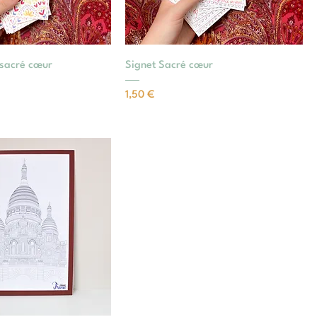
sacré cœur
Signet Sacré cœur
Prix
1,50 €