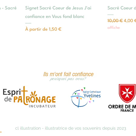
 - Sacré
Signet Sacré Coeur de Jesus J'ai
Sacré Coeur 
confiance en Vous fond blanc
Prix original
Prix 
10,00 €
4,00 
affiche
Prix promotionnel
À partir de
1,50 €
Ils m'ont fait confiance
pourquoi pas vous?
cl illustration - illustratrice de vos souvenirs depuis 2023
s