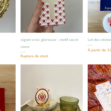
signet croix glorieuse - motif sacré
Lot des sticke
coeur
Prix promotio
À partir de
3,
Rupture de stock