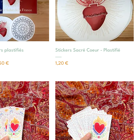
rs plastifiés
Stickers Sacré Coeur - Plastifié
nnel
Prix
50 €
1,20 €