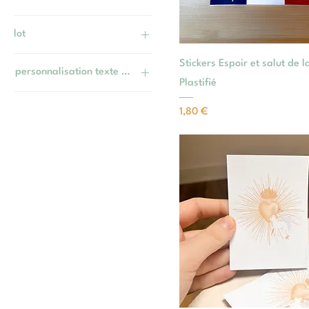
lot
duo
Stickers Espoir et salut de l
personnalisation texte au dos du signet
Lot de 10
Plastifié
non
Lot de 5
Prix
1,80 €
oui
unité